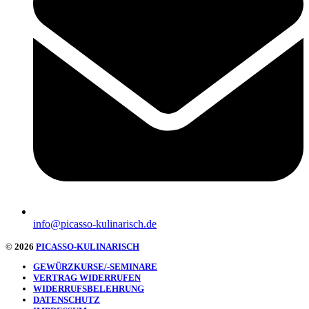
info@picasso-kulinarisch.de
© 2026
PICASSO-KULINARISCH
GEWÜRZKURSE/-SEMINARE
VERTRAG WIDERRUFEN
WIDERRUFSBELEHRUNG
DATENSCHUTZ