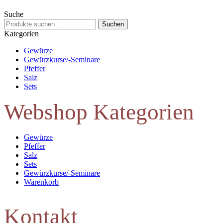
Suche
Suchen
Suchen
nach:
Kategorien
Gewürze
Gewürzkurse/-Seminare
Pfeffer
Salz
Sets
Webshop Kategorien
Gewürze
Pfeffer
Salz
Sets
Gewürzkurse/-Seminare
Warenkorb
Kontakt