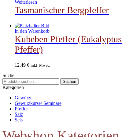
Weiterlesen
Tasmanischer Bergpfeffer
In den Warenkorb
Kubeben Pfeffer (Eukalyptus
Pfeffer)
12,49
€
inkl. MwSt.
Suche
Suchen
Suchen
nach:
Kategorien
Gewürze
Gewürzkurse/-Seminare
Pfeffer
Salz
Sets
Webshop Kategorien