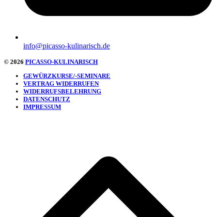
info@picasso-kulinarisch.de
© 2026
PICASSO-KULINARISCH
GEWÜRZKURSE/-SEMINARE
VERTRAG WIDERRUFEN
WIDERRUFSBELEHRUNG
DATENSCHUTZ
IMPRESSUM
d
A
s