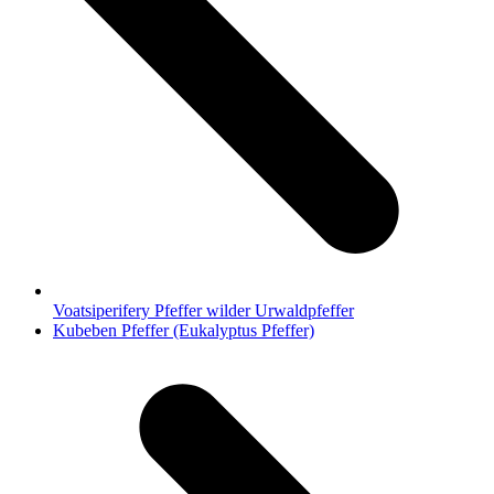
Voatsiperifery Pfeffer wilder Urwaldpfeffer
Nächster
Kubeben Pfeffer (Eukalyptus Pfeffer)
Beitrag: