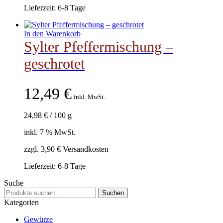
Lieferzeit:
6-8 Tage
In den Warenkorb
Sylter Pfeffermischung –
geschrotet
12,49
€
inkl. MwSt.
24,98
€
/
100
g
inkl. 7 % MwSt.
zzgl. 3,90 € Versandkosten
Lieferzeit:
6-8 Tage
Suche
Suchen
Suchen
nach:
Kategorien
Gewürze