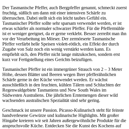
Der Tasmanische Pfeffer, auch Bergpfeffer genannt, schmeckt zuerst
fruchtig, süßlich um dann mit einer intensiven Schärfe zu
überraschen. Dabei stellt sich ein leicht taubes Gefühl ein.
Tasmanischer Pfeffer sollte sehr sparsam verwendet werden, er ist
etwas schärfer als normaler schwarzer Pfeffer. Für die Pfeffermühle
ist er weniger geeignet, da er gerne verklebt. Besser zerreibt man ihn
vor der Verarbeitung im Mörser. Der zermörserte Tasmanische
Pfeffer verfärbt helle Speisen violett-rötlich, ein Effekt der durch
Zugabe von Salz noch ein wenig verstärkt werden kann. Es
empfiehlt sich, den Pfeffer nicht lange mitzukochen, sondern erst
kurz vor Fertigstellung eines Gerichts beizufügen.
Tasmanischer Pfeffer ist ein immergrüner Strauch von 2 – 3 Meter
Höhe, dessen Blätter und Beeren wegen Ihrer pfefferähnlichen
Schärfe gerne in der Küche verwendet werden. Er wächst
ausschließlich in den feuchten, kühlen Tälern und Schluchten der
Regenwaldgebiete Tasmaniens und New South Wales im
Südwesten Australiens. Die jährlichen Erntemengen dieser wild
wachsenden australischen Spezialität sind sehr gering.
Geschmack ist unsere Passion. Picasso-Kulinarisch steht für feinste
handverlesene Gewürze und kulinarische Highlights. Mit großer
Hingabe kreieren wir seit Jahren außergewöhnliche Produkte für die
anspruchsvolle Küche. Entdecken Sie die Kunst des Kochens auf